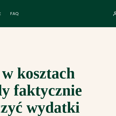
t
FAQ
 w kosztach
dy faktycznie
czyć wydatki