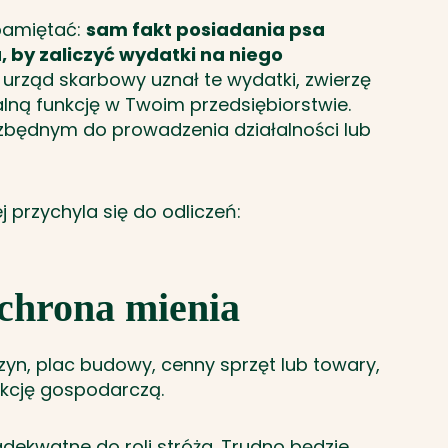
apamiętać:
sam fakt posiadania psa
, by zaliczyć wydatki na niego
urząd skarbowy uznał te wydatki, zwierzę
alną funkcję w Twoim przedsiębiorstwie.
ezbędnym do prowadzenia działalności lub
j przychyla się do odliczeń:
ochrona mienia
zyn, plac budowy, cenny sprzęt lub towary,
unkcję gospodarczą.
dekwatne do roli stróża. Trudno będzie