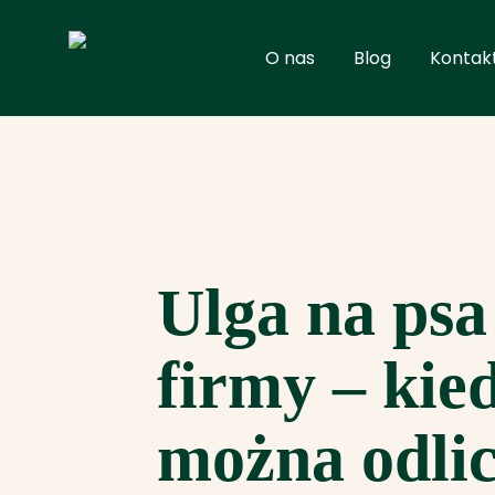
Przejdź
do
O nas
Blog
Kontak
treści
Ulga na psa
firmy – kie
można odli