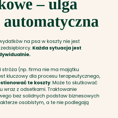
kowe – ulga
st automatyczn
a
ydatków na psa w koszty nie jest
zedsiębiorcy.
Każda sytuacja jest
dywidualnie.
ji stróża (np. firma nie ma majątku
est kluczowy dla procesu terapeutycznego,
stionować te koszty
. Może to skutkować
u wraz z odsetkami. Traktowanie
wego bez solidnych podstaw biznesowych
akterze osobistym, a te nie podlegają