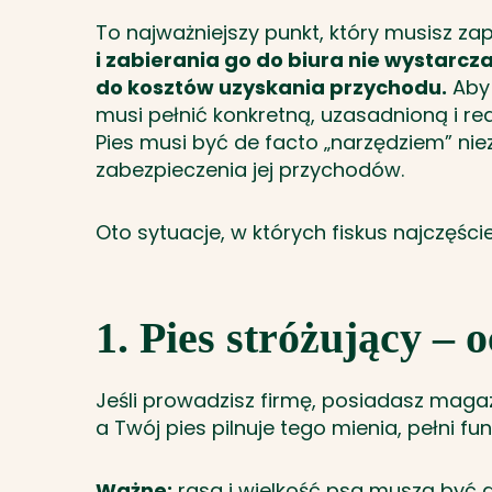
To najważniejszy punkt, który musisz z
i zabierania go do biura nie wystarcza
do kosztów uzyskania przychodu.
Aby 
musi pełnić konkretną, uzasadnioną i re
Pies musi być de facto „narzędziem” ni
zabezpieczenia jej przychodów.
Oto sytuacje, w których fiskus najczęście
1. Pies stróżujący – 
Jeśli prowadzisz firmę, posiadasz maga
a Twój pies pilnuje tego mienia, pełni f
Ważne:
rasa i wielkość psa muszą być a