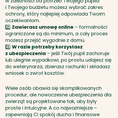
w zależności od potrzeb Twojego pupila
i Twojego budżetu możesz wybrać zakres
ochrony, który najlepiej odpowiada Twoim
oczekiwaniom.
2️⃣
Zawierasz umowę online
– formalności
ograniczone są do minimum, a cały proces
możesz przejść wygodnie z domu.
3️⃣
W razie potrzeby korzystasz
z ubezpieczenia
– jeśli Twój pupil zachoruje
lub ulegnie wypadkowi, po prostu udajesz się
do weterynarza, zbierasz rachunki i składasz
wniosek o zwrot kosztów.
Wiele osób obawia się skomplikowanych
procedur, ale nowoczesne ubezpieczenia dla
zwierząt są projektowane tak, aby były
proste i intuicyjne. A co najważniejsze –
zapewniają Ci spokój ducha i finansowe