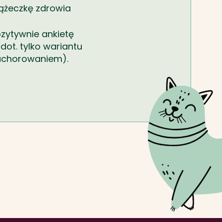
ążeczkę zdrowia
ozytywnie ankietę
ot. tylko wariantu
achorowaniem).
on to reveal the full content.
ierzęta, których profesjonalna tresura
e zasady działania jednostek Sił
 formacji podległych ministrowi
raz regulujących zasady szkolenia