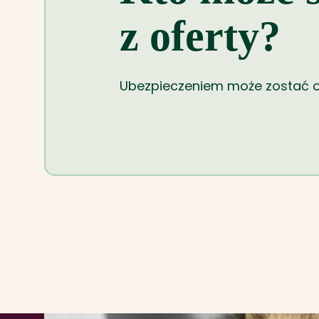
z oferty?
Ubezpieczeniem może zostać obj
Jakich zwierząt nie obejmujemy ochroną: ..
wykorzystywane do celów specjalnych
oraz używanie odbywa się na podsta
Zbrojnych Rzeczypospolitej Polskiej, 
właściwemu do spraw wewnętrznych, 