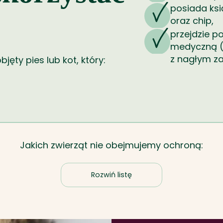
posiada ksi
oraz chip,
przejdzie p
medyczną (d
z nagłym z
ęty pies lub kot, który:
. Content continues. Activate the Rozwiń listę butt
Jakich zwierząt nie obejmujemy ochroną:
 zgodnie z Ustawą o ochronie zwierząt – są to zw
Rozwiń listę
wie odrębnych przepisów, regulujących szczegółow
Agencji Wywiadu, Policji, Straży Granicznej i innych
Krajowej Administracji Skarbowej, ratownictwa o