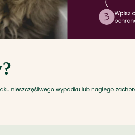
Wpisz d
ochron
y?
adku nieszczęśliwego wypadku lub nagłego zachor