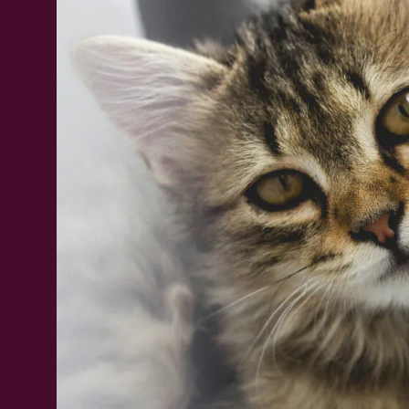
i wykorzystania psów – przewodnikó
towarzyszące Tobie podczas gdy, up
należące w dniu zawarcia umowy ub
wykorzystywane do celów naukowyc
w dogoterapii,
biorące udział w polowaniach;
biorące udział w walkach psów lub 
zwierząt, które nie przeszły pozytyw
Best MAXI).