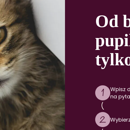
w osób ociemniałych;
rawiasz sporty ekstremalne lub wyczynowe;
ezpieczenia do hodowli w tym hodowli prowadzone
Od b
h i edukacyjnych z wyłączeniem psów przewodni
pupi
wyścigach;
nie naszej ankiety medycznej – dotyczy wariantów:
tylk
Wpisz d
na pyta
Wybier