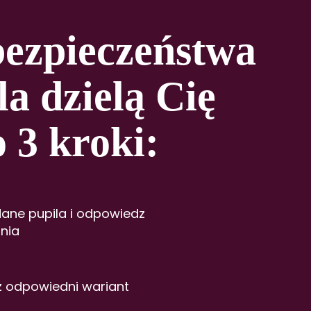
j dla celów doświadczalnych;
ezpieczeństwa
ków oraz psów wykorzystywanych
la dzielą Cię
 Basic MEDIUM, Basic MAXI, Best MEDIUM,
o 3 kroki:
ane pupila i odpowiedz
nia
z odpowiedni wariant