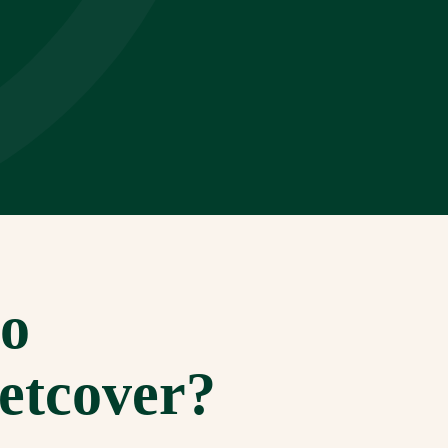
to
etcover
?