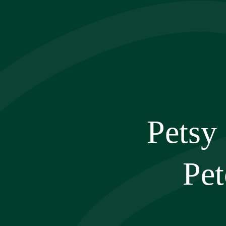
Przejdź
do
treści
Petsy
Pet