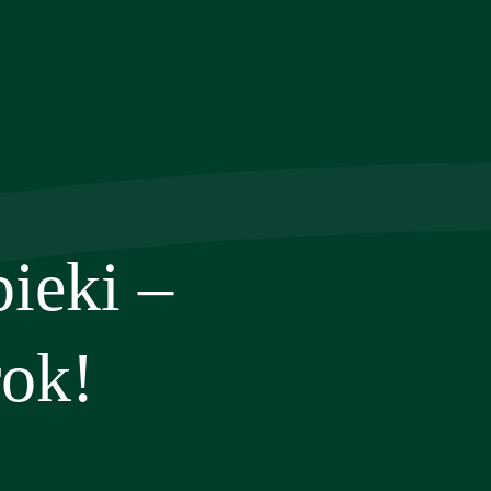
ieki –
rok!