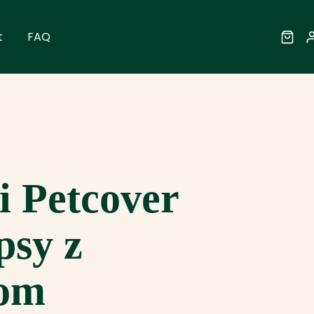
t
FAQ
i Petcover
psy z
om