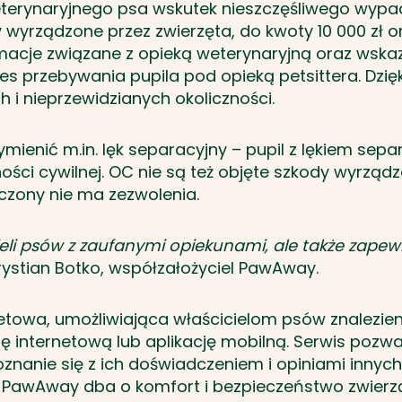
eterynaryjnego psa wskutek nieszczęśliwego wypad
 wyrządzone przez zwierzęta, do kwoty 10 000 zł 
nformacje związane z opieką weterynaryjną oraz wsk
s przebywania pupila pod opieką petsittera. Dzięk
 i nieprzewidzianych okoliczności.
enić m.in. lęk separacyjny – pupil z lękiem sepa
ści cywilnej. OC nie są też objęte szkody wyrzą
czony nie ma zezwolenia.
cieli psów z zaufanymi opiekunami, ale także zapew
Krystian Botko, współzałożyciel PawAway.
wa, umożliwiająca właścicielom psów znalezienie o
nę internetową lub aplikację mobilną. Serwis pozw
oznanie się z ich doświadczeniem i opiniami innych
PawAway dba o komfort i bezpieczeństwo zwierzą