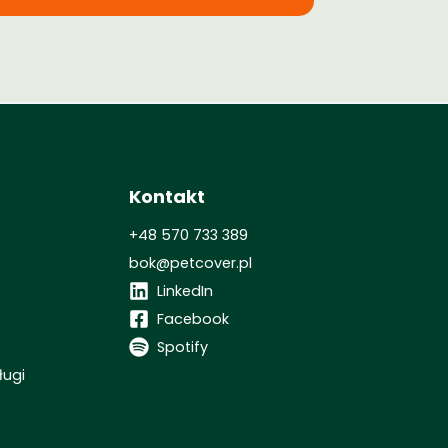
Kontakt
+48 570 733 389
bok@petcover.pl
LinkedIn
Facebook
Spotify
ługi