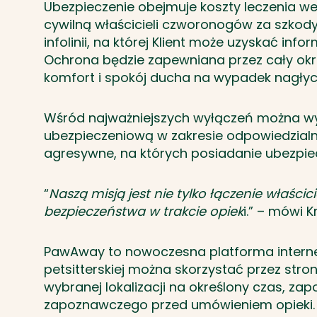
Ubezpieczenie obejmuje koszty leczenia w
cywilną właścicieli czworonogów za szkody
infolinii, na której Klient może uzyskać i
Ochrona będzie zapewniana przez cały okre
komfort i spokój ducha na wypadek nagłych
Wśród najważniejszych wyłączeń można wymi
ubezpieczeniową w zakresie odpowiedzialno
agresywne, na których posiadanie ubezpie
“
Naszą misją jest nie tylko łączenie właści
bezpieczeństwa w trakcie opiek
i.” – mówi 
PawAway to nowoczesna platforma interneto
petsitterskiej można skorzystać przez stro
wybranej lokalizacji na określony czas, zap
zapoznawczego przed umówieniem opieki. 