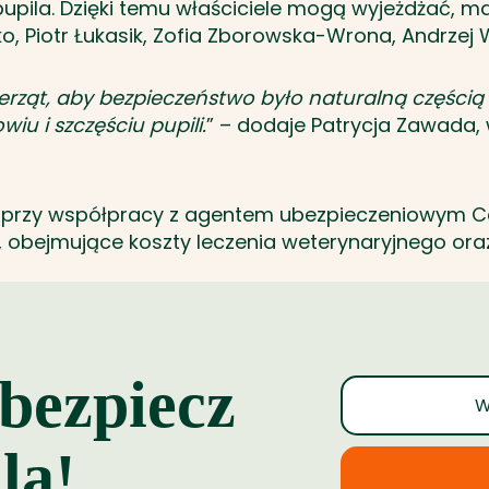
pila. Dzięki temu właściciele mogą wyjeżdżać, ma
ko, Piotr Łukasik, Zofia Zborowska-Wrona, Andrzej W
rząt, aby bezpieczeństwo było naturalną częścią k
iu i szczęściu pupili.
” – dodaje Patrycja Zawada, 
ą przy współpracy z agentem ubezpieczeniowym C
ne, obejmujące koszty leczenia weterynaryjnego or
ubezpiecz
la!