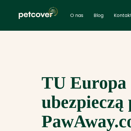
Przejdź
do
O nas
Blog
Kontak
treści
TU Europa 
ubezpieczą 
PawAway.c