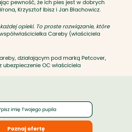
jąc pewność, że ich pies jest w dobrych
rona, Krzysztof Ibisz i Jan Błachowicz.
ażdej opieki. To proste rozwiązanie, które
współwłaścicielka Careby (właściciela
areby, działającym pod marką Petcover,
az ubezpieczenie OC właściciela
Poznaj ofertę